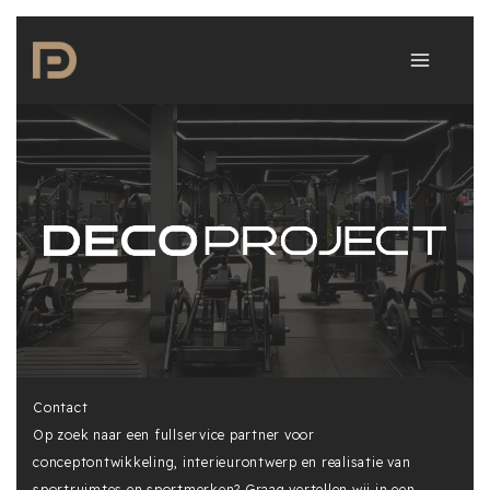
Ga
naar
de
inhoud
Contact
Op zoek naar een fullservice partner voor
conceptontwikkeling, interieurontwerp en realisatie van
sportruimtes en sportmerken? Graag vertellen wij in een