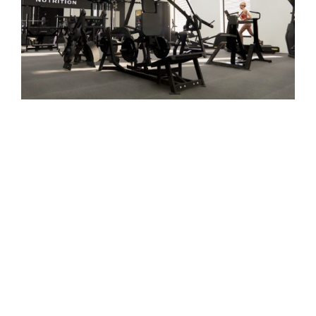
Bedrijfsgym voor XXL Nutrition
Bekijk de nieuwe sportschool van XXL Nutrition. Het ontwerp
en de opvallende verlichting zijn perfect…
LEES MEER